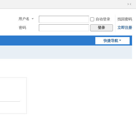
切
换
用户名
自动登录
找回密码
到
窄
密码
立即注册
登录
版
快捷导航