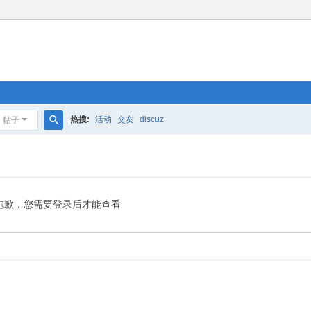
热搜:
活动
交友
discuz
帖子
搜
索
抱歉，您需要登录后才能查看